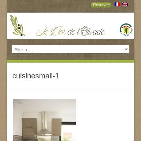
Réserver
cuisinesmall-1